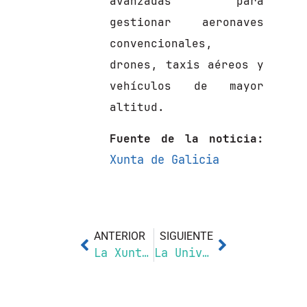
avanzadas para
gestionar aeronaves
convencionales,
drones, taxis aéreos y
vehículos de mayor
altitud.
Fuente de la noticia:
Xunta de Galicia
ANTERIOR
SIGUIENTE
La Xunta apoya la competitividad de las empresas gallegas con una jornada sobre las oportunidades de cooperación estratégica en Europa en el sector de la seguridad, la defensa y el aeroespacio
La Universidade de Santiago de Compostela publica un nuevo artículo sobre el uso de drones con LiDAR y fotogrametría para documentar el patrimonio arqueológico, con apoyo del proyecto AEROGANP