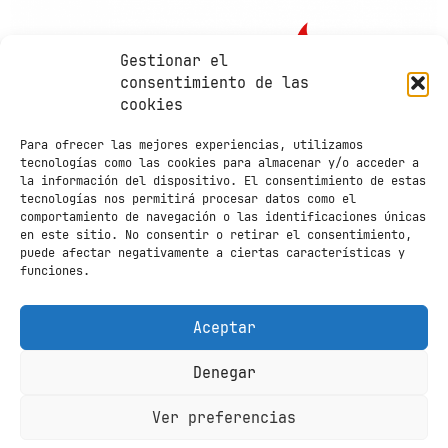
Gestionar el
consentimiento de las
cookies
Para ofrecer las mejores experiencias, utilizamos
tecnologías como las cookies para almacenar y/o acceder a
la información del dispositivo. El consentimiento de estas
tecnologías nos permitirá procesar datos como el
comportamiento de navegación o las identificaciones únicas
en este sitio. No consentir o retirar el consentimiento,
puede afectar negativamente a ciertas características y
funciones.
Contacto
Aviso legal
Política de
Aceptar
privacidad
Política de cookies
Denegar
Português
(
Portugués, Portugal
)
Ver preferencias
Español