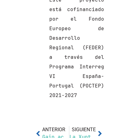
está cofinanciado
por el Fondo
Europeo de
Desarrollo
Regional (FEDER)
a través del
Programa Interreg
VI España-
Portugal (POCTEP)
2021-2027
ANTERIOR
SIGUIENTE
Gain acoge la presentación del proyecto europeo AeroGanp, liderado por Michinel
La Xunta participa en el proyecto europeo Aeroganp para impulsar la colaboración Galicia-Norte de Portugal en el ámbito aeroespacial