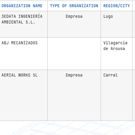
ORGANIZATION NAME
TYPE OF ORGANIZATION
REGION/CITY
3EDATA INGENIERÍA
Empresa
Lugo
AMBIENTAL S.L.
ABJ MECANIZADOS
Vilagarcía
de Arousa
AERIAL WORKS SL
Empresa
Carral
AERO DRON PROJECTS
Empresa
Bueu
S.L.