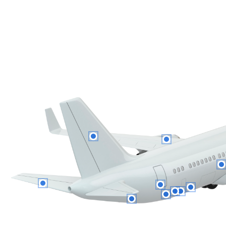
AIMEN CENTRO
Centro Tecnológico
O Porriño
TECNOLÓGICO
AIMMAP ASSOCIAçãO
Asociación
Porto
DOS INDUSTRIAIS
empresarial
METALURGICOS
METALOMECANICOS E
AFINS DE PORTUGAL
ALÉN SPACE, S.L.
Empresa
Nigrán