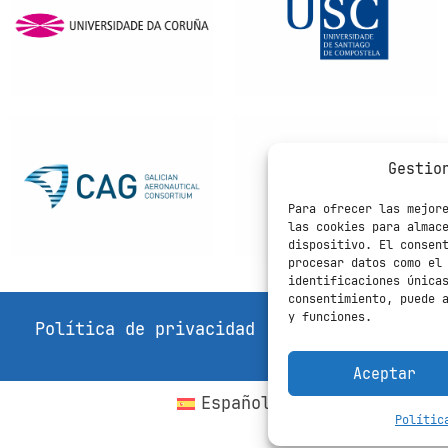
ATOM UAS
Empresa
Lugo
BAHIA SOFTWARE
Empresa
Ames
Gestio
BEAGLE TECHNOLOGY
Empresa
Narón
Para ofrecer las mejor
SL
las cookies para almac
dispositivo. El consen
procesar datos como el
identificaciones única
CAPGEMINI ESPAÑA
Empresa
Vigo
consentimiento, puede 
S.L.
y funciones.
Política de privacidad
Política de coo
Aceptar
CARBON COMPOSITES,
Empresa
Nigrán
Español
SL
Polític